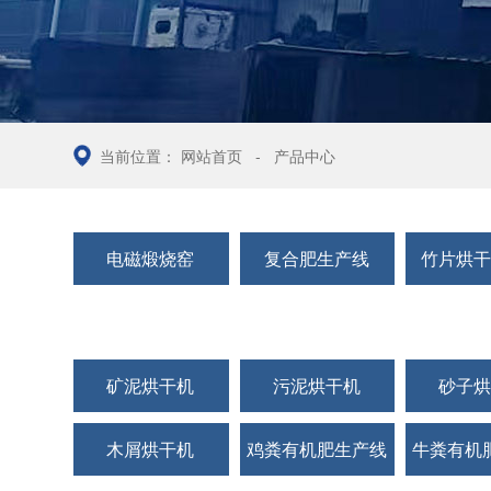
当前位置：
网站首页
-
产品中心
电磁煅烧窑
复合肥生产线
竹片烘干
矿泥烘干机
污泥烘干机
砂子烘
木屑烘干机
鸡粪有机肥生产线
牛粪有机