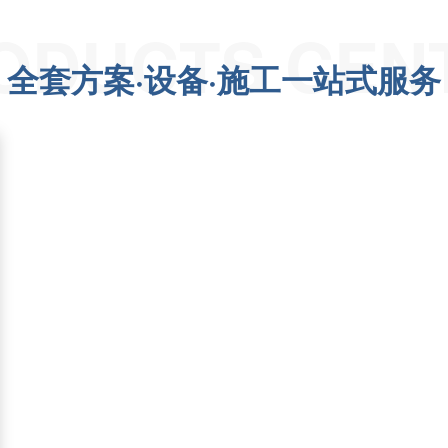
ODUCTS CEN
全套方案·设备·施工一站式服务