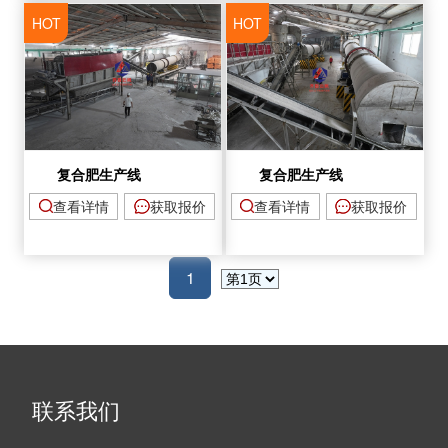
HOT
HOT
复合肥生产线
复合肥生产线
查看详情
获取报价
查看详情
获取报价
1
联系我们