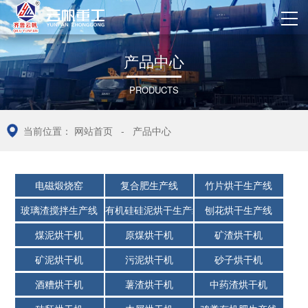
产
品
中
心
PRODUCTS
当前位置：
网站首页
-
产品中心
电磁煅烧窑
复合肥生产线
竹片烘干生产线
玻璃渣搅拌生产线
有机硅硅泥烘干生产线
刨花烘干生产线
煤泥烘干机
原煤烘干机
矿渣烘干机
矿泥烘干机
污泥烘干机
砂子烘干机
酒糟烘干机
薯渣烘干机
中药渣烘干机