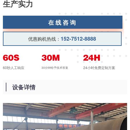
生产实力
在线咨询
152-7512-8888
优惠购机热线：
60秒人工响应
24小时免费定制方案
30分钟给予技术答复
设备详情